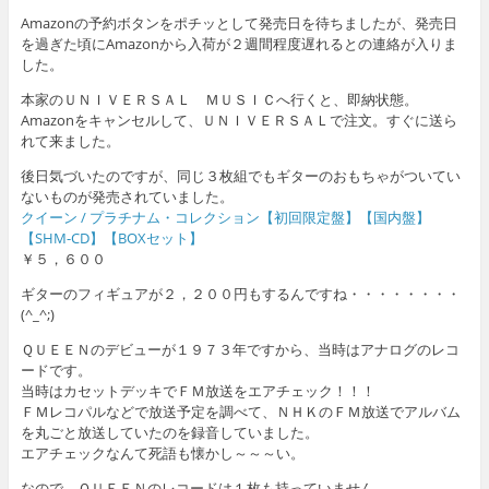
Amazonの予約ボタンをポチッとして発売日を待ちましたが、発売日
を過ぎた頃にAmazonから入荷が２週間程度遅れるとの連絡が入りま
した。
本家のＵＮＩＶＥＲＳＡＬ ＭＵＳＩＣへ行くと、即納状態。
Amazonをキャンセルして、ＵＮＩＶＥＲＳＡＬで注文。すぐに送ら
れて来ました。
後日気づいたのですが、同じ３枚組でもギターのおもちゃがついてい
ないものが発売されていました。
クイーン / プラチナム・コレクション【初回限定盤】【国内盤】
【SHM-CD】【BOXセット】
￥５，６００
ギターのフィギュアが２，２００円もするんですね・・・・・・・・
(^_^;)
ＱＵＥＥＮのデビューが１９７３年ですから、当時はアナログのレコ
ードです。
当時はカセットデッキでＦＭ放送をエアチェック！！！
ＦＭレコパルなどで放送予定を調べて、ＮＨＫのＦＭ放送でアルバム
を丸ごと放送していたのを録音していました。
エアチェックなんて死語も懐かし～～～い。
なので、ＱＵＥＥＮのレコードは１枚も持っていません。