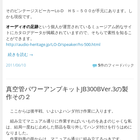
そのビンテージスピーカーLo-D ＨＳ－５００が手元にあります。し
かも現役です。
オーディオの足跡
という個人が運営されているミュージアム的なサイ
トにカタログデータが掲載されていますので、そちらで素性を知るこ
とができます。
http://audio-heritage.jp/LO-D/speaker/hs-500.html
続きを読む
→
2011/06/10
5
件のフィードバック
真空管パワーアンプキットJB300BVer.3の製
作その２
ここからは後半戦、いよいよハンダ付け作業に入ります。
組み立てマニュアル通りに作業すればいいものをあまのじゃくな私
は、結局一度ねじ止めした部品を取り外してハンダ付けを行うはめに
なりました。
作業効率の面からは、マニュアル通りに組み立てるべきです。