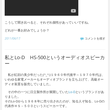
こうして聞き比べると、それぞれ個性があっていいですね。
どれが一番お好みでしょうか？
2011/06/17
コメントを残す
私とLo-D HS-500というオーディオスピーカ
ー
私が紅顔の美少年だった(^_^;)１９６０年代後半～１９７０年代は、
いわゆる家電メーカーもオーディオブランドを立ち上げて、高級オー
ディオ装置を販売していました。
その中の一つに日立製作所が展開していた
Lo-D
というブランドがあ
りました。
そのLo-Dから１９６８年に売り出されたのが、知る人ぞ知る、Lo-Dの
代表作ＨＳ－５００というスピーカーです。