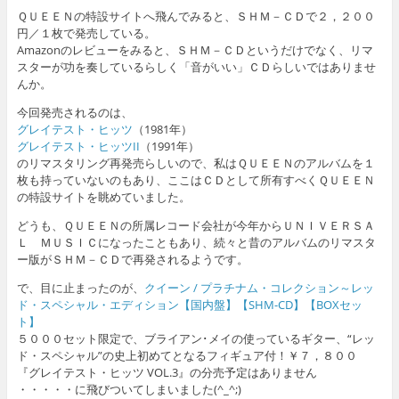
ＱＵＥＥＮの特設サイトへ飛んでみると、ＳＨＭ－ＣＤで２，２００
円／１枚で発売している。
Amazonのレビューをみると、ＳＨＭ－ＣＤというだけでなく、リマ
スターが功を奏しているらしく「音がいい」ＣＤらしいではありませ
んか。
今回発売されるのは、
グレイテスト・ヒッツ
（1981年）
グレイテスト・ヒッツII
（1991年）
のリマスタリング再発売らしいので、私はＱＵＥＥＮのアルバムを１
枚も持っていないのもあり、ここはＣＤとして所有すべくＱＵＥＥＮ
の特設サイトを眺めていました。
どうも、ＱＵＥＥＮの所属レコード会社が今年からＵＮＩＶＥＲＳＡ
Ｌ ＭＵＳＩＣになったこともあり、続々と昔のアルバムのリマスタ
ー版がＳＨＭ－ＣＤで再発されるようです。
で、目に止まったのが、
クイーン / プラチナム・コレクション～レッ
ド・スペシャル・エディション【国内盤】【SHM-CD】【BOXセッ
ト】
５０００セット限定で、ブライアン･メイの使っているギター、“レッ
ド・スペシャル”の史上初めてとなるフィギュア付！￥７，８００
『グレイテスト・ヒッツ VOL.3』の分売予定はありません
・・・・・に飛びついてしまいました(^_^;)