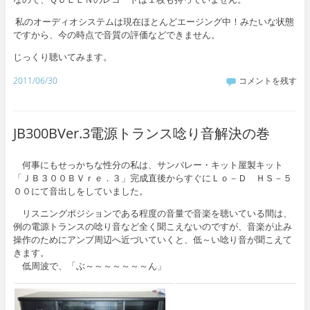
私のオーディオシステムは現在ほとんどエージング中！みたいな状態
ですから、今の時点で音質の評価などできません。
じっくり聴いてみます。
2011/06/30
コメントを残す
JB300BVer.3電源トランス唸り音解決の巻
何事にもせっかちな性分の私は、サンバレー・キット屋製キット
「ＪＢ３００ＢＶｒｅ．３」完成直後からすぐにＬｏ－Ｄ ＨＳ－５
００にて音出しをしていました。
リスニングポジションである程度の音量で音楽を聴いている間は、
例の電源トランスの唸り音など全く聞こえないのですが、音楽が止み
操作のためにアンプ周辺へ近づいていくと、低～い唸り音が聞こえて
きます。
低周波で、「ぶ～～～～～～～ん」