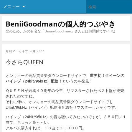
メニュー
BeniiGoodmanの個人的つぶやき
念のため、かの有名な「BennyGoodman」さんとは無関係です(^_^;)
月別アーカイブ:
6月 2011
今さらQUEEN
オンキョーの高品質音楽ダウンロードサイトで、
世界初！クイーンの
ハイレゾ（24bit/96kHz）配信！
というのを発見！
ＱＵＥＥＮが結成４０周年の今年、リマスターされたベスト盤が発売
されたのですね。
それに伴い、オンキョーの高品質音楽ダウンロードサイトでも
24bit/96kHz（ハイレゾ）配信用音源をリマスターしたそうです。
ハイレゾ（24bit/96kHz）の音も聴いてみたいのですが、３５０円／１
曲で、ちょっと高～～い。
アルバム購入すれば、１８曲で３，０００円。