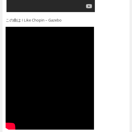
この曲は I Like Chopin – Gazebo